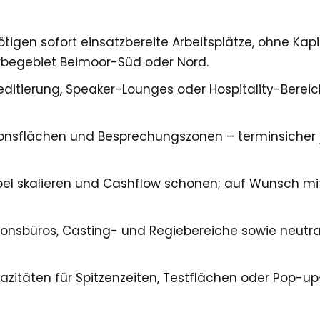
gen sofort einsatzbereite Arbeitsplätze, ohne Kapita
werbegebiet Beimoor-Süd oder Nord.
reditierung, Speaker-Lounges oder Hospitality-Berei
sflächen und Besprechungszonen – terminsicher jus
lexibel skalieren und Cashflow schonen; auf Wunsch 
ionsbüros, Casting- und Regiebereiche sowie neutra
zitäten für Spitzenzeiten, Testflächen oder Pop-up-