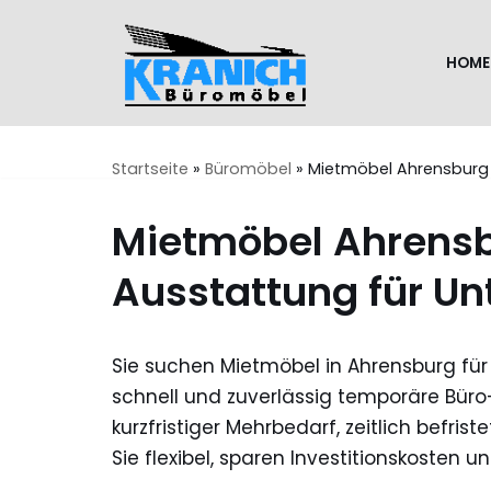
Zum
HOME
Inhalt
springen
Startseite
»
Büromöbel
»
Mietmöbel Ahrensburg –
Mietmöbel Ahrensbu
Ausstattung für U
Sie suchen Mietmöbel in Ahrensburg für 
schnell und zuverlässig temporäre Bür
kurzfristiger Mehrbedarf, zeitlich befr
Sie flexibel, sparen Investitionskosten 