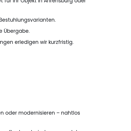
et für Ihr Objekt in Ahrensburg oder
Bestuhlungsvarianten.
ge Übergabe.
en erledigen wir kurzfristig.
en oder modernisieren – nahtlos