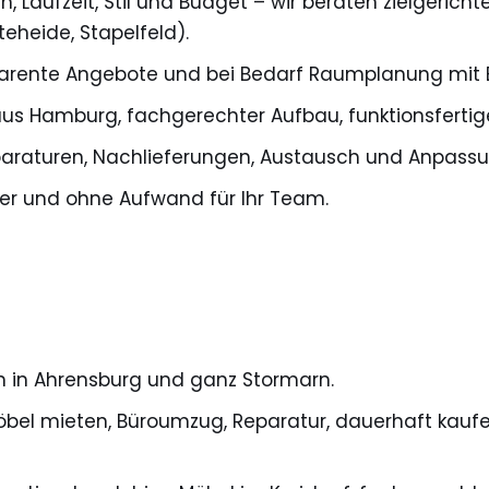
, Laufzeit, Stil und Budget – wir beraten zielgericht
eheide, Stapelfeld).
parente Angebote und bei Bedarf Raumplanung mit 
aus Hamburg, fachgerechter Aufbau, funktionsferti
araturen, Nachlieferungen, Austausch und Anpassung
ber und ohne Aufwand für Ihr Team.
n in Ahrensburg und ganz Stormarn.
möbel mieten, Büroumzug, Reparatur, dauerhaft kauf