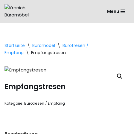
Menu
Zum
Inhalt
springen
Startseite
\
Büromöbel
\
Bürotresen /
Empfang
\
Empfangstresen
Empfangstresen
Kategorie:
Bürotresen / Empfang
Beschreibung