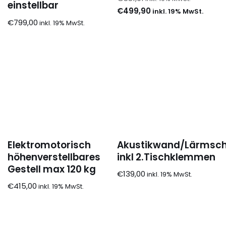
einstellbar
€
499,90
€
799,00
Elektromotorisch
Akustikwand/Lärmsch
höhenverstellbares
inkl 2.Tischklemmen
Gestell max 120 kg
€
139,00
€
415,00