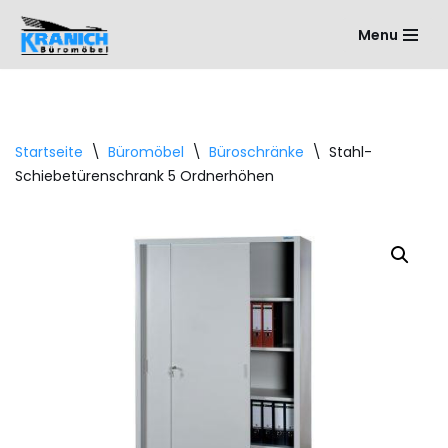
Menu
Zum
Inhalt
springen
Startseite
\
Büromöbel
\
Büroschränke
\
Stahl-
Schiebetürenschrank 5 Ordnerhöhen