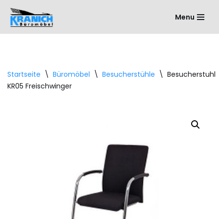
Menu
Zum
Inhalt
springen
Startseite
\
Büromöbel
\
Besucherstühle
\
Besucherstuhl
KR05 Freischwinger