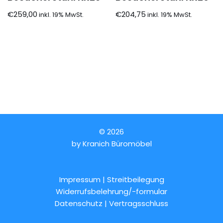
€
259,00
€
204,75
© 2026
by
Kranich Büromöbel
Impressum | Streitbeilegung
Widerrufsbelehrung/-formular
Datenschutz
|
Vertragsschluss