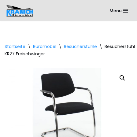
Menu
Zum
Inhalt
springen
Startseite
\
Büromöbel
\
Besucherstühle
\
Besucherstuhl
KR27 Freischwinger