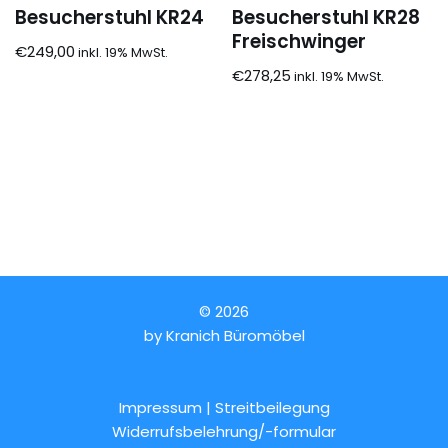
Besucherstuhl KR24
Besucherstuhl KR28
Freischwinger
€
249,00
€
278,25
© 2026
by
Kranich Büromöbel
Impressum | Streitbeilegung
Widerrufsbelehrung/-formular