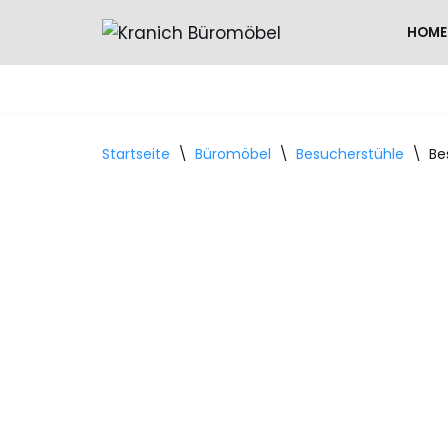
HOME
Zum
Inhalt
springen
Startseite
\
Büromöbel
\
Besucherstühle
\
Be