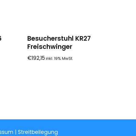
6
Besucherstuhl KR27
Freischwinger
€
192,15
ssum | Streitbeilegung