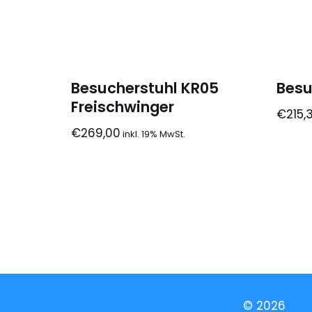
Besucherstuhl KR05
Besu
Freischwinger
€
215,
€
269,00
© 2026