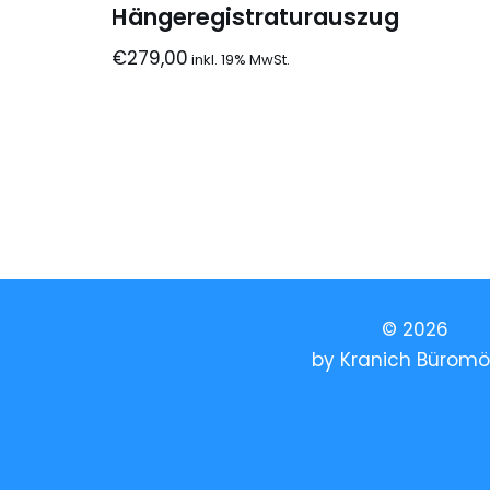
Hängeregistraturauszug
€
279,00
© 2026
by
Kranich Büromö