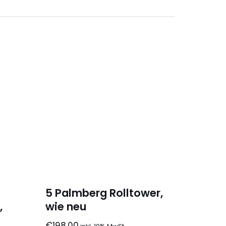
5 Palmberg Rolltower,
,
wie neu
€
198,00