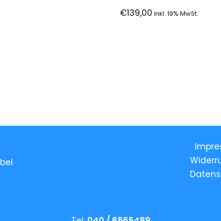
€
139,00
Impre
Widerr
bel
Datens
Tel:
040 / 6565489