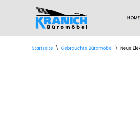
Zum
HOME
Inhalt
springen
Startseite
\
Gebrauchte Büromöbel
\
Neue Ele