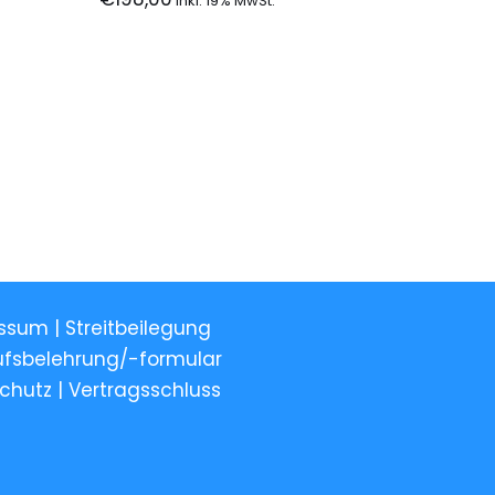
ssum | Streitbeilegung
ufsbelehrung/-formular
chutz
|
Vertragsschluss